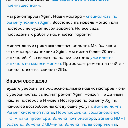
преимуществами
.
Мы ремонтируем Xgimi. Наши мастера -
специалисты по
ремонту техники Xgimi
. Восстановить модель Horizon для
мастеров не будет новой задачей. На все виды
проведенных работ у нас имеется гарантия.
Минимальные сроки выполнения ремонта. Мы большая
сеть мастерских техники Xgimi. Мы имеем более 20 тыс.
запчастей. И возможно на наших складах
уже имеется
запчасть на модель Horizon
. При заказе ремонта на сайте -
предоставляется скидка -25%.
Знаем свое дело
Будьте уверены в профессионализме наших мастеров - они
с уверенностью выполнят ремонт Xgimi Horizon. По данным
наших мастеров в Нижнем Новгороде по ремонту Xgimi,
наиболее востребованы следующие услуги:
Замена лампы
,
Ремонт системной платы
,
Перепрошивка, восстановление
ПО
,
Чистка проектора
,
Замена поляризатора
,
Замена HDMI
разъема
,
Замена DMD-чипа
,
Замена платы сопряжения
,